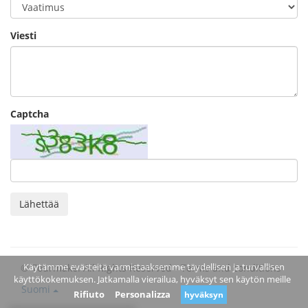
Viesti
Captcha
Lähettää
Käytämme evästeitä varmistaaksemme täydellisen ja turvallisen
© Tourmake. All Rights Reserved -
Terms and conditions
käyttökokemuksen. Jatkamalla vierailua, hyväksyt sen käytön meille
Suomi
Rifiuto
Personalizza
hyväksyn