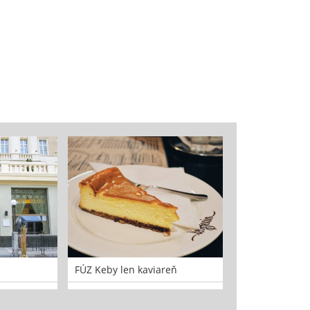
FÚZ Keby len kaviareň
Rybársky cech