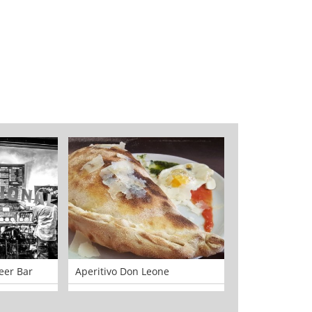
eer Bar
Aperitivo Don Leone
Carrosserie En