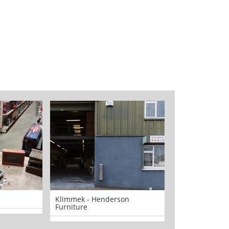
Klimmek - Henderson
McHale Plant S
Furniture