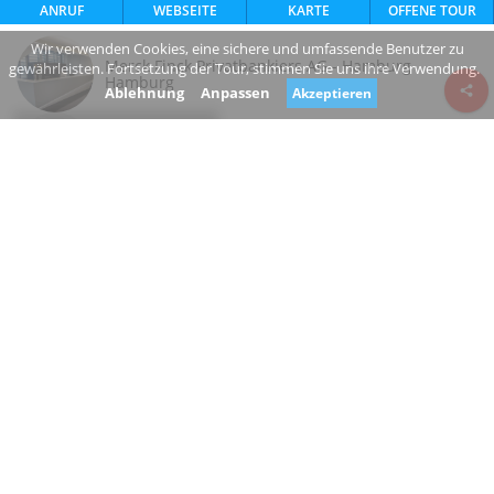
ANRUF
WEBSEITE
KARTE
OFFENE TOUR
Wir verwenden Cookies, eine sichere und umfassende Benutzer zu
Merck Finck Privatbankiers AG - Hamburg
gewährleisten. Fortsetzung der Tour, stimmen Sie uns ihre Verwendung.
Hamburg
Ablehnung
Anpassen
Akzeptieren
Review consent
Alstertor
20095 Hamburg Hamburg
Germany
www.merckfinck.de/
+49 40 356120
Geschlossen
Sind Sie der Eigentümer dieses Unternehmens?
Schlagen Sie eine Änderung vor
BANK