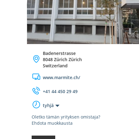
Badenerstrasse
8048 Zürich Zürich
Switzerland
www.marmite.ch/
+41 44 450 29 49
tyhjä
Oletko tämän yrityksen omistaja?
Ehdota muokkausta