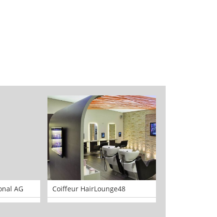
ional AG
Coiffeur HairLounge48
SAE Institute Z