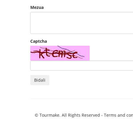
Mezua
Captcha
Bidali
© Tourmake. All Rights Reserved -
Terms and con