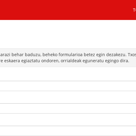
T
narazi behar baduzu, beheko formularioa betez egin dezakezu. Txost
e eskaera egiaztatu ondoren, orrialdeak eguneratu egingo dira.