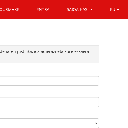
OURMAKE
ENTRA
SAIOA HASI
EU
enaren justifikazioa adierazi eta zure eskaera