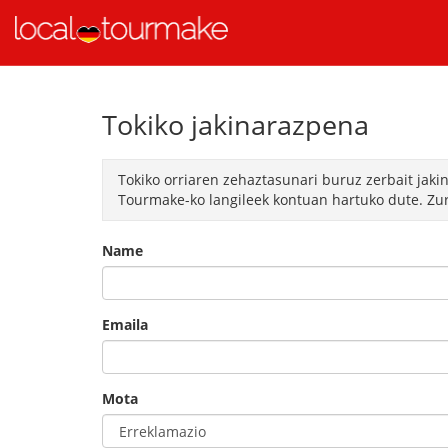
Tokiko jakinarazpena
Tokiko orriaren zehaztasunari buruz zerbait jaki
Tourmake-ko langileek kontuan hartuko dute. Zur
Name
Emaila
Mota