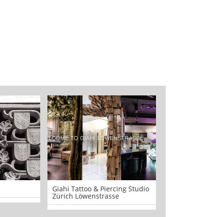
Giahi Tattoo & Piercing Studio
Helvti Diner U
Zürich Löwenstrasse