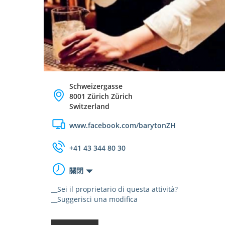
Schweizergasse
8001 Zürich Zürich
Switzerland
www.facebook.com/barytonZH
+41 43 344 80 30
關閉
__Sei il proprietario di questa attività?
__Suggerisci una modifica