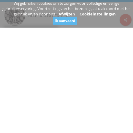
Wij gebruiken cookies om te zorgen voor volledige en veilige
gebruikerservaring. Voortzetting van het bezoek, gaat u akkoord met het
gebruik ervan door ons.
Afwijzen
Cookieinstellingen
Hotel KINDLI Zürich
Ik aanvaard
Review consent
Pfalzgasse
8001 Zürich Zürich
Switzerland
www.kindli.ch/
+41 43 888 76 76
Open
Bent u de eigenaar van dit bedrijf?
Stel een verandering voor
RESTAURANT, ONROEREND GOED