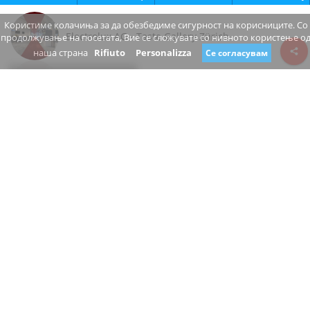
Користиме колачиња за да обезбедиме сигурност на корисниците. Со
Electrolux AG - Taste Gallery Zürich
продолжување на посетата, Вие се сложувате со нивното користење о
наша страна
Rifiuto
Personalizza
Се согласувам
Review consent
Badenerstrasse
8048 Zürich Zürich
Switzerland
www.electrolux.ch/
+41 44 405 81 11
затвори
Дали сте сопственик на овој бизнис?
Предложете промена
ПРОДАВНИЦА ЗА ДОМАЌИНСТВА, ПРОДАВНИЦА