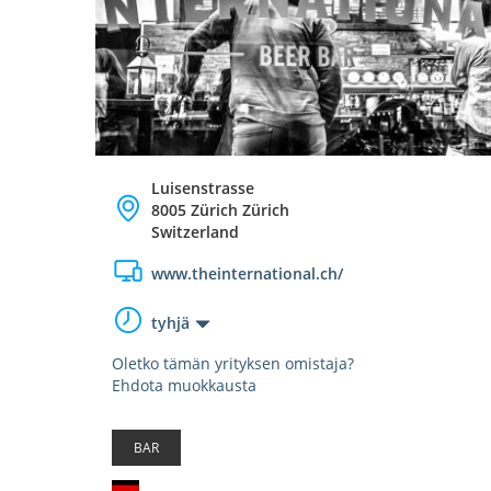
Luisenstrasse
8005 Zürich Zürich
Switzerland
www.theinternational.ch/
tyhjä
Oletko tämän yrityksen omistaja?
Ehdota muokkausta
BAR