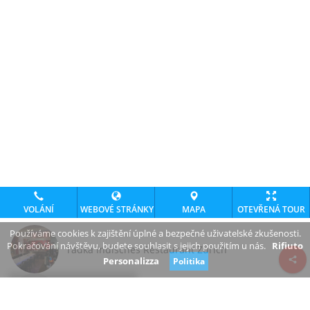
VOLÁNÍ
WEBOVÉ STRÁNKY
MAPA
OTEVŘENÁ TOUR
Používáme cookies k zajištění úplné a bezpečné uživatelské zkušenosti.
Pokračování návštěvu, budete souhlasit s jejich použitím u nás.
Rifiuto
Tadka Indisches Restaurant Zürich
Personalizza
Politika
Review consent